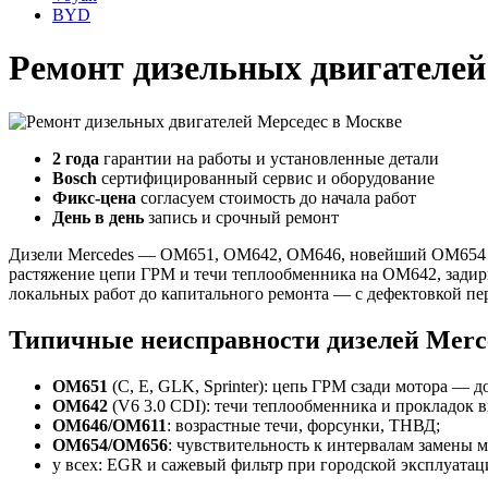
BYD
Ремонт дизельных двигателей
2 года
гарантии на работы и установленные детали
Bosch
сертифицированный сервис и оборудование
Фикс-цена
согласуем стоимость до начала работ
День в день
запись и срочный ремонт
Дизели Mercedes — OM651, OM642, OM646, новейший OM654 — п
растяжение цепи ГРМ и течи теплообменника на OM642, задир
локальных работ до капитального ремонта — с дефектовкой пер
Типичные неисправности дизелей Merc
OM651
(C, E, GLK, Sprinter): цепь ГРМ сзади мотора — 
OM642
(V6 3.0 CDI): течи теплообменника и прокладок в
OM646/OM611
: возрастные течи, форсунки, ТНВД;
OM654/OM656
: чувствительность к интервалам замены м
у всех: EGR и сажевый фильтр при городской эксплуатац