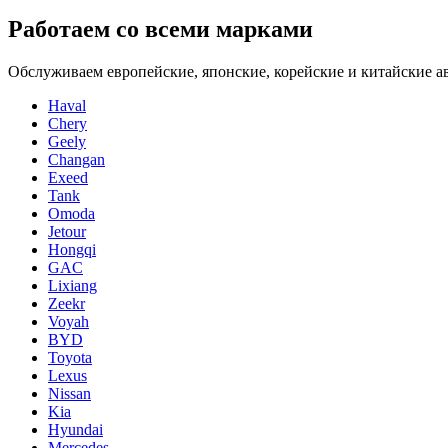
Работаем со всеми марками
Обслуживаем европейские, японские, корейские и китайские а
Haval
Chery
Geely
Changan
Exeed
Tank
Omoda
Jetour
Hongqi
GAC
Lixiang
Zeekr
Voyah
BYD
Toyota
Lexus
Nissan
Kia
Hyundai
Mercedes