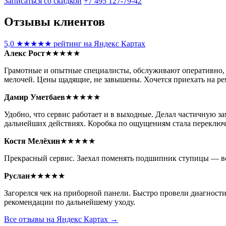
Записаться со скидкой
+7 495 127-79-42
Отзывы клиентов
5,0
★★★★★
рейтинг на Яндекс Картах
Алекс Рост
★★★★★
Грамотные и опытные специалисты, обслуживают оперативно, р
мелочей. Цены щадящие, не завышены. Хочется приехать на ре
Дамир Уметбаев
★★★★★
Удобно, что сервис работает и в выходные. Делал частичную за
дальнейших действиях. Коробка по ощущениям стала переключа
Костя Мелёхин
★★★★★
Прекрасный сервис. Заехал поменять подшипник ступицы — всё 
Руслан
★★★★★
Загорелся чек на приборной панели. Быстро провели диагности
рекомендации по дальнейшему уходу.
Все отзывы на Яндекс Картах →