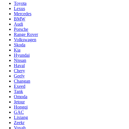
Toyota
Lexus
Mercedes
BMW
Audi
Porsche
Range Rover
Volkswagen
Skoda
Kia
Hyundai
Nissan
Haval
Chery
Geely
Changan
Exeed
Tank
Omoda
Jetour
Hongqi
GAC
Lixiang
Zeekr
Voyah