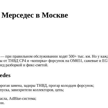
 Мерседес в Москве
ри правильном обслуживании ходят 500+ тыс. км. Но у каждого
ы от ТНВД CP4 и «копирка» форсунок на OM651, сажевые и EGR
ед разборкой и фикс-сметой.
edes
дорогая замена, задиры ТНВД, прогар колодцев форсунок;
пуска, завихрители коллекторов, цепь;
асла, AdBlue-система;
ии.