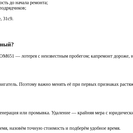
сть до начала ремонта;
подрядчиков;
, 31с9.
тный?
M651 — лотерея с неизвестным пробегом; капремонт дороже, но
атель. Поэтому важно менять её при первых признаках растяжен
егенерация или промывка. Удаление — крайняя мера с юридическ
ремя, назовём точную стоимость и подберём удобное время.