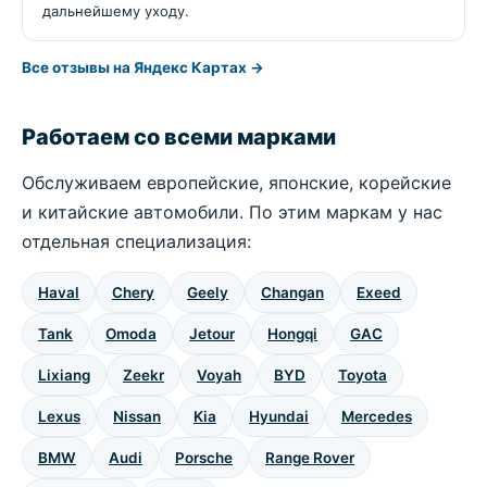
дальнейшему уходу.
Все отзывы на Яндекс Картах →
Работаем со всеми марками
Обслуживаем европейские, японские, корейские
и китайские автомобили. По этим маркам у нас
отдельная специализация:
Haval
Chery
Geely
Changan
Exeed
Tank
Omoda
Jetour
Hongqi
GAC
Lixiang
Zeekr
Voyah
BYD
Toyota
Lexus
Nissan
Kia
Hyundai
Mercedes
BMW
Audi
Porsche
Range Rover