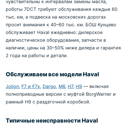
чувствительны к интервалам замены масла,
роботы 7DCT требуют обслуживания каждые 60
тыс. км, а подвеска на московских дорогах
просит внимания к 40–60 тыс. км. БОШ Кунцево
обслуживает Haval ежедневно: дилерское
диагностическое оборудование, запчасти в
наличии, цены на 30–50% ниже дилера и гарантия
2 года на работы и детали.
Обслуживаем все модели Haval
Jolion
,
F7 и F7x
,
Dargo
,
M6
,
H7
,
H9
— включая
полноприводные версии с муфтой BorgWarner и
рамный H9 с раздаточной коробкой.
Типичные неисправности Haval