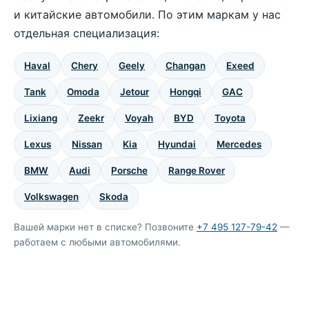
и китайские автомобили. По этим маркам у нас
отдельная специализация:
Haval
Chery
Geely
Changan
Exeed
Tank
Omoda
Jetour
Hongqi
GAC
Lixiang
Zeekr
Voyah
BYD
Toyota
Lexus
Nissan
Kia
Hyundai
Mercedes
BMW
Audi
Porsche
Range Rover
Volkswagen
Skoda
Вашей марки нет в списке? Позвоните
+7 495 127-79-42
—
работаем с любыми автомобилями.